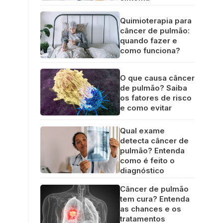
Quimioterapia para
câncer de pulmão:
quando fazer e
como funciona?
O que causa câncer
de pulmão? Saiba
os fatores de risco
e como evitar
Qual exame
detecta câncer de
pulmão? Entenda
como é feito o
diagnóstico
Câncer de pulmão
tem cura? Entenda
as chances e os
tratamentos