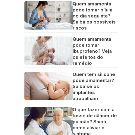
Quem amamenta
pode tomar pílula
do dia seguinte?
Saiba os possíveis
riscos
Quem amamenta
pode tomar
ibuprofeno? Veja
os efeitos do
remédio
Quem tem silicone
pode amamentar?
Saiba se os
implantes
atrapalham
O que fazer com a
tosse de câncer de
pulmão? Saiba
como aliviar o
sintoma