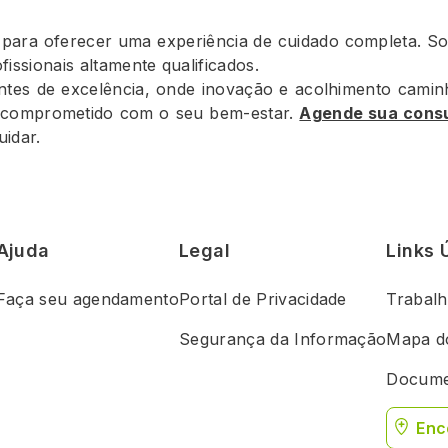
para oferecer uma experiência de cuidado completa. So
issionais altamente qualificados.
tes de excelência, onde inovação e acolhimento camin
e comprometido com o seu bem-estar.
Agende sua cons
idar.
Ajuda
Legal
Links 
Faça seu agendamento
Portal de Privacidade
Trabal
Segurança da Informação
Mapa do
Docume
Enc