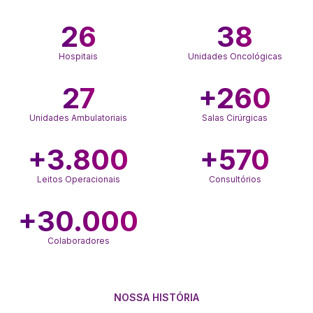
26
38
Hospitais
Unidades Oncológicas
27
+260
Unidades Ambulatoriais
Salas Cirúrgicas
+3.800
+570
Leitos Operacionais
Consultórios
+30.000
Colaboradores
NOSSA HISTÓRIA