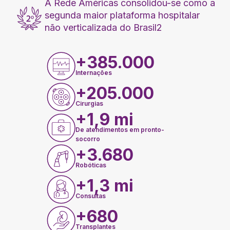
A Rede Américas consolidou-se como a
segunda maior plataforma hospitalar
não verticalizada do Brasil
2
+385.000
Internações
+205.000
Cirurgias
+1,9 mi
De atendimentos em pronto-
socorro
+3.680
Robóticas
+1,3 mi
Consultas
+680
Transplantes